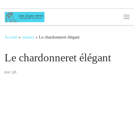
Passer au contenu
Me
Accueil
»
oiseaux
»
Le chardonneret élégant
Le chardonneret élégant
par
jjb