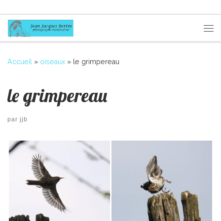
Passer au contenu
Me
Accueil
»
oiseaux
»
le grimpereau
le grimpereau
par
jjb