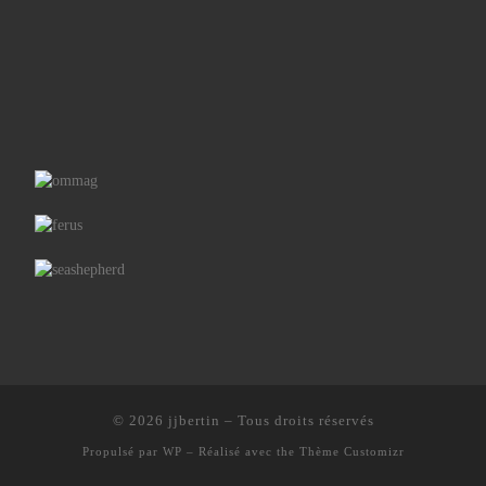
© 2026
jjbertin
– Tous droits réservés
Propulsé par
WP
– Réalisé avec the
Thème Customizr