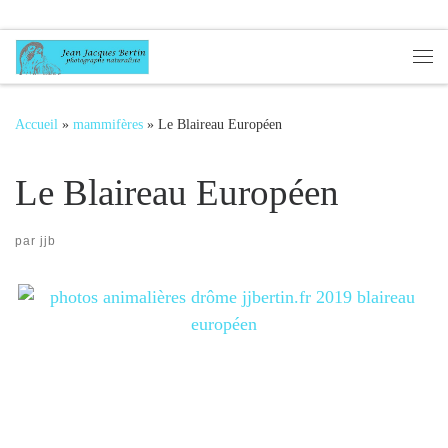
Passer au contenu
Me
Accueil
»
mammifères
»
Le Blaireau Européen
Le Blaireau Européen
par
jjb