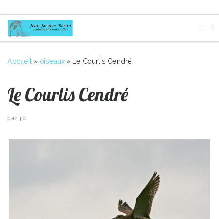
Passer au contenu
Me
Accueil
»
oiseaux
»
Le Courlis Cendré
Le Courlis Cendré
par
jjb