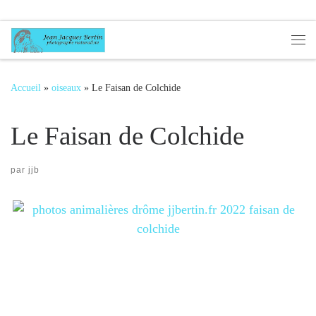
Passer au contenu
Me
Accueil
»
oiseaux
»
Le Faisan de Colchide
Le Faisan de Colchide
par
jjb