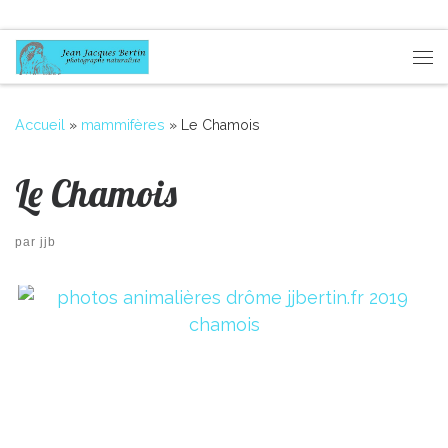
Passer au contenu
Me
Accueil
»
mammifères
»
Le Chamois
Le Chamois
par
jjb