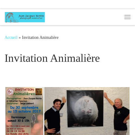
Passer au contenu
Me
Accueil
»
Invitation Animalière
Invitation Animalière