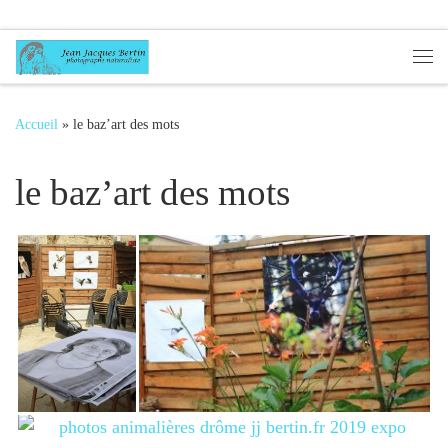
Passer au contenu
Me
Accueil
»
le baz’art des mots
le baz’art des mots