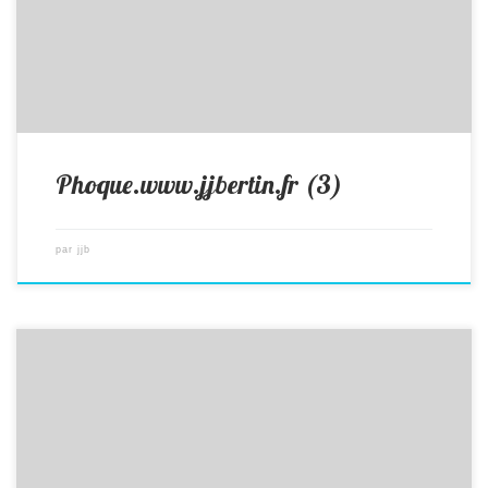
Phoque.www.jjbertin.fr (3)
par
jjb
photos animalières drôme jj bertin.fr 2019 phoque