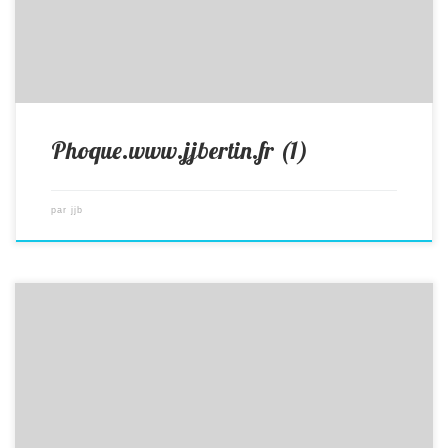
Phoque.www.jjbertin.fr (1)
par
jjb
photos animalières drôme jjbertin.fr 2019 phoque