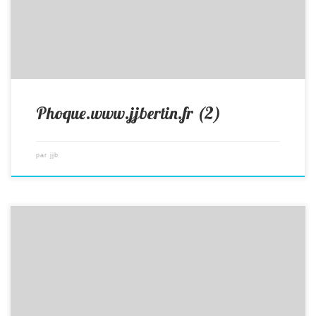
Phoque.www.jjbertin.fr (2)
par
jjb
photos animalières drôme jj bertin.fr 2019 phoque