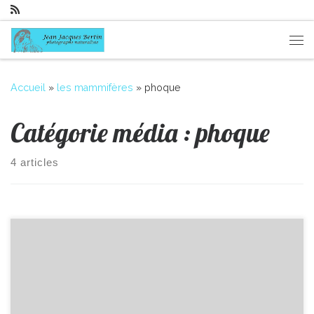
Passer au contenu
Me
Accueil
»
les mammifères
»
phoque
Catégorie média :
phoque
4 articles
photos animalières drôme jj bertin.fr 2019 phoque